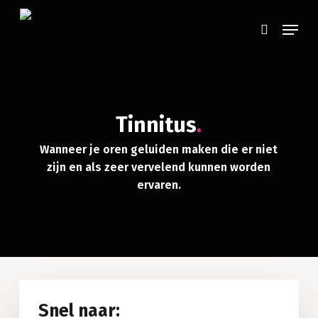
Skip
Menu
to
Zoeken
main
content
Tinnitus
.
Wanneer je oren geluiden maken die er niet
zijn en als zeer vervelend kunnen worden
ervaren.
Snel naar: