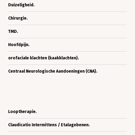
Duizeligheid.
Halsgebied.
Duizeligheid.
Chirurgie.
Chirurgie.
TMD.
TMD.
Hoofdpijn.
Hoofdpijn.
orofaciale
orofaciale klachten (kaakklachten).
klachten
Centraal
(kaakklachten).
Centraal Neurologische Aandoeningen (CNA).
Neurologische
Aandoeningen
(CNA).
Looptherapie.
Looptherapie.
Claudicatio
Claudicatio Intermittens / Etalagebenen.
Intermittens