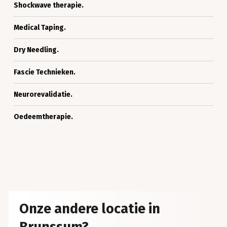
Shockwave
/
Shockwave therapie.
therapie.
Etalagebenen.
Medical
Medical Taping.
Taping.
Dry
Dry Needling.
Needling.
Fascie
Fascie Technieken.
Technieken.
Neurorevalidatie.
Neurorevalidatie.
Oedeemtherapie.
Oedeemtherapie.
Onze andere locatie in