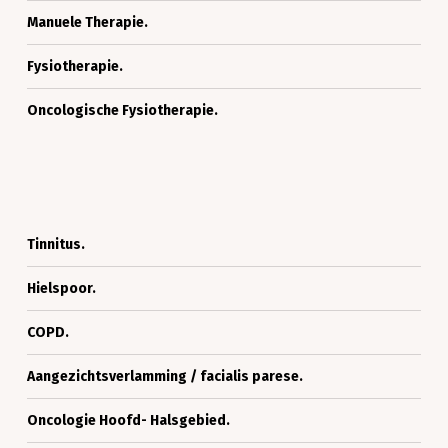
Manuele
Manuele Therapie.
Therapie.
Fysiotherapie.
Fysiotherapie.
Oncologische
Oncologische Fysiotherapie.
Fysiotherapie.
Tinnitus.
Tinnitus.
Hielspoor.
Hielspoor.
COPD.
COPD.
Aangezichtsverlamming
Aangezichtsverlamming / facialis parese.
/
Oncologie
facialis
Oncologie Hoofd- Halsgebied.
Hoofd-
parese.